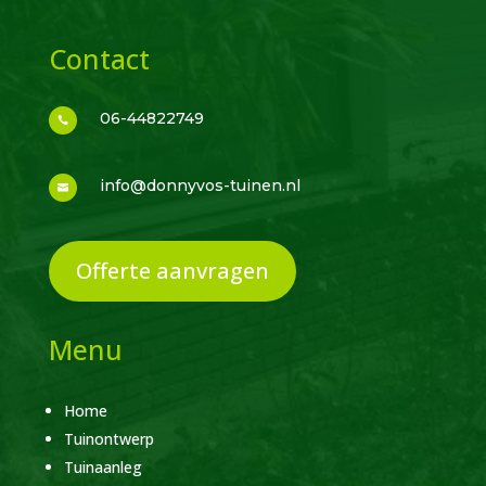
Contact
06-44822749

info@donnyvos-tuinen.nl

Offerte aanvragen
Menu
Home
Tuinontwerp
Tuinaanleg