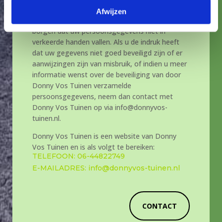
website van Donny Vos Tuinen maakt gebruik
Afwijzen
van een betrouwbaar SSL Certificaat om te
borgen dat uw persoonsgegevens niet in
verkeerde handen vallen. Als u de indruk heeft
dat uw gegevens niet goed beveiligd zijn of er
aanwijzingen zijn van misbruik, of indien u meer
informatie wenst over de beveiliging van door
Donny Vos Tuinen verzamelde
persoonsgegevens, neem dan contact met
Donny Vos Tuinen op via info@donnyvos-
tuinen.nl.
Donny Vos Tuinen is een website van Donny
Vos Tuinen en is als volgt te bereiken:
TELEFOON: 06-44822749
E-MAILADRES: info@donnyvos-tuinen.nl
CONTACT