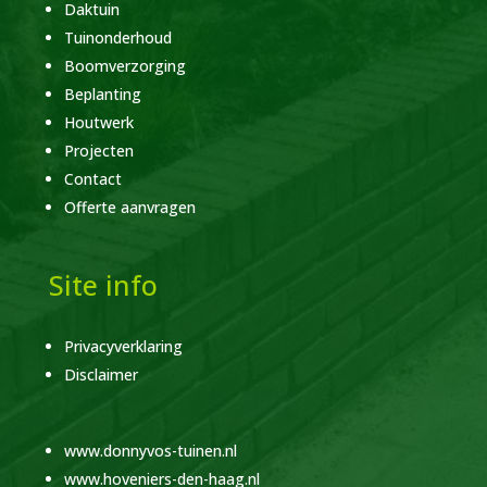
Daktuin
Tuinonderhoud
Boomverzorging
Beplanting
Houtwerk
Projecten
Contact
Offerte aanvragen
Site info
Privacyverklaring
Disclaimer
www.donnyvos-tuinen.nl
www.hoveniers-den-haag.nl