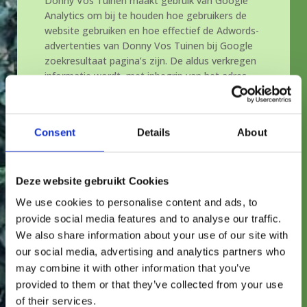
Donny Vos Tuinen maakt gebruik van Google
Analytics om bij te houden hoe gebruikers de
website gebruiken en hoe effectief de Adwords-
advertenties van Donny Vos Tuinen bij Google
zoekresultaat pagina’s zijn. De aldus verkregen
informatie wordt, met inbegrip van het adres
van uw computer (IP-adres), overgebracht naar
en door Google opgeslagen op servers in de
Verenigde Staten. Lees het privacybeleid van
Consent
Details
About
Google voor meer informatie. U treft ook het
privacybeleid van Google Analytics hier aan.
Google gebruikt deze informatie om bij te
Deze website gebruikt Cookies
houden hoe onze website gebruikt wordt, om
rapporten over de Website aan Donny Vos
We use cookies to personalise content and ads, to
Tuinen te kunnen verstrekken en om haar
provide social media features and to analyse our traffic.
adverteerders informatie over de effectiviteit
We also share information about your use of our site with
van hun campagnes te kunnen bieden. Google
our social media, advertising and analytics partners who
kan deze informatie aan derden verschaffen
may combine it with other information that you’ve
indien Google hiertoe wettelijk wordt verplicht,
provided to them or that they’ve collected from your use
of voor zover deze derden de informatie
of their services.
namens Google verwerken. Donny Vos Tuinen