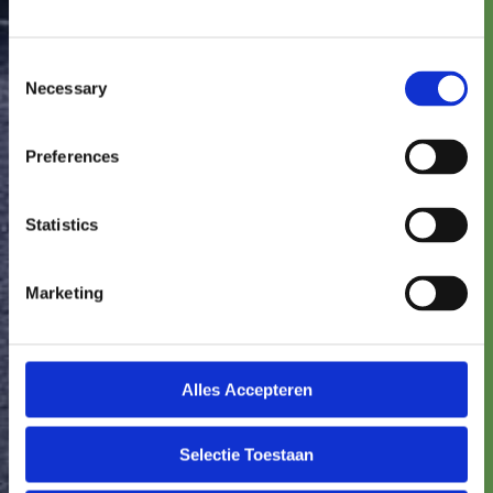
heeft hier geen invloed op. Donny Vos Tuinen
heeft Google geen toestemming gegeven om
via Donny Vos Tuinen verkregen Analytics-
Consent
informatie te gebruiken voor andere Google-
Necessary
Selection
diensten.
Gegevens inzien, aanpassen of verwijderen
Preferences
U heeft het recht om uw persoonsgegevens in
te zien, te corrigeren of te verwijderen. U kunt
Statistics
een verzoek tot inzage, correctie of
verwijdering sturen naar Donny Vos Tuinen.
Donny Vos Tuinen zal zo snel mogelijk, maar
Marketing
binnen vier weken, op uw verzoek reageren.
Beveiligen
Alles Accepteren
Donny Vos Tuinen neemt de bescherming van
uw gegevens serieus en neemt passende
maatregelen om misbruik, verlies, onbevoegde
Selectie Toestaan
toegang, ongewenste openbaarmaking en
ongeoorloofde wijziging tegen te gaan. De